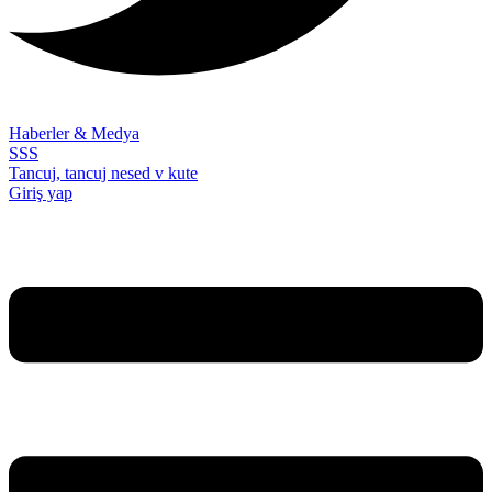
Haberler & Medya
SSS
Tancuj, tancuj nesed v kute
Giriş yap