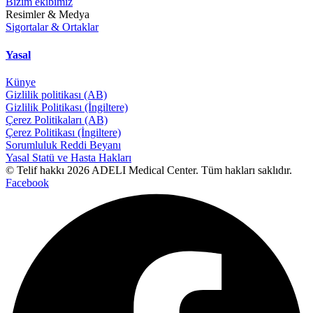
Bizim ekibimiz
Resimler & Medya
Sigortalar & Ortaklar
Yasal
Künye
Gizlilik politikası (AB)
Gizlilik Politikası (İngiltere)
Çerez Politikaları (AB)
Çerez Politikası (İngiltere)
Sorumluluk Reddi Beyanı
Yasal Statü ve Hasta Hakları
© Telif hakkı 2026 ADELI Medical Center. Tüm hakları saklıdır.
Facebook