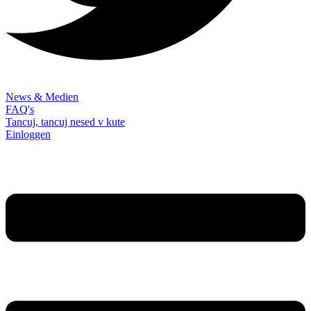
News & Medien
FAQ's
Tancuj, tancuj nesed v kute
Einloggen