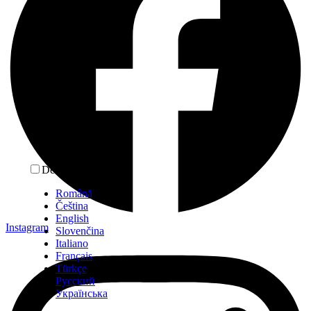
Deutsch
Română
Čeština
English
Instagram
Slovenčina
Italiano
Français
Türkçe
Русский
Українська