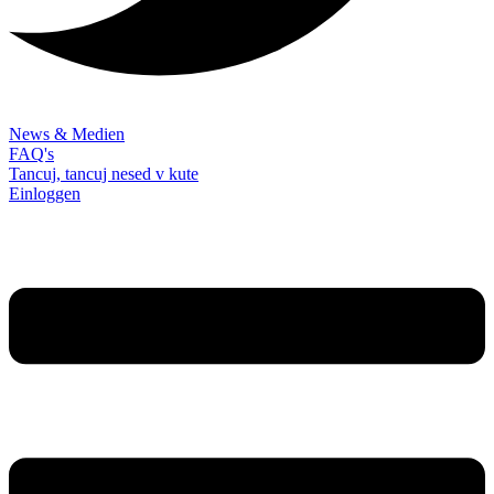
News & Medien
FAQ's
Tancuj, tancuj nesed v kute
Einloggen